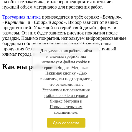
на объекте заказчика, инженер предприятия посчитает
нужный объём материалов для проведения работ.
Тротуарная плитка
производится в трёх сериях: «
Венеция
»,
«
Кирпичик
» и «
Старый город
». Выбор зависит от ваших
предпочтений. У каждой из серий свой дизайн, форма и
размеры. От них будет зависеть рисунок покрытия после
укладки. Помимо покрытия, используем вибропрессованные
бордюры собственного производства. Отметим: наша
продукция без разрушений выдерживает переменчивый
Для улучшения работы сайта
климат города на берегу Чёрного моря.
и анализа трафика мы
используем файлы cookie и
Как мы работаем
сервис «Яндекс.Метрика».
Нажимая кнопку «Даю
согласие», вы подтверждаете,
что ознакомились с
Условиями использования
файлов cookie и сервиса
Яндекс.Метрика
и
Пользовательским
соглашением
.
Даю согласие