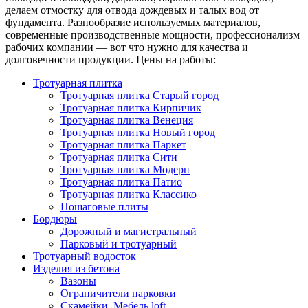
делаем отмостку для отвода дождевых и талых вод от
фундамента. Разнообразие используемых материалов,
современные производственные мощности, профессионализм
рабочих компании — вот что нужно для качества и
долговечности продукции. Цены на работы:
Тротуарная плитка
Тротуарная плитка Старый город
Тротуарная плитка Кирпичик
Тротуарная плитка Венеция
Тротуарная плитка Новый город
Тротуарная плитка Паркет
Тротуарная плитка Сити
Тротуарная плитка Модерн
Тротуарная плитка Патио
Тротуарная плитка Классико
Пошаговые плиты
Бордюры
Дорожный и магистральный
Парковый и тротуарный
Тротуарный водосток
Изделия из бетона
Вазоны
Ограничители парковки
Скамейки. Мебель loft