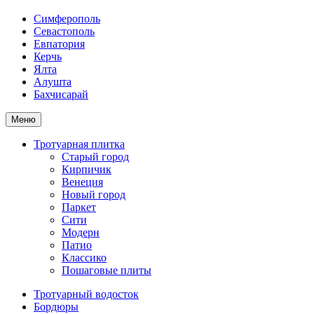
Симферополь
Севастополь
Евпатория
Керчь
Ялта
Алушта
Бахчисарай
Меню
Тротуарная плитка
Старый город
Кирпичик
Венеция
Новый город
Паркет
Сити
Модерн
Патио
Классико
Пошаговые плиты
Тротуарный водосток
Бордюры