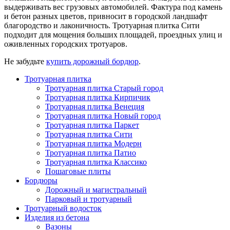
выдерживать вес грузовых автомобилей. Фактура под камень
и бетон разных цветов, привносит в городской ландшафт
благородство и лаконичность. Тротуарная плитка Сити
подходит для мощения больших площадей, проездных улиц и
оживленных городских тротуаров.
Не забудьте
купить дорожный бордюр
.
Тротуарная плитка
Тротуарная плитка Старый город
Тротуарная плитка Кирпичик
Тротуарная плитка Венеция
Тротуарная плитка Новый город
Тротуарная плитка Паркет
Тротуарная плитка Сити
Тротуарная плитка Модерн
Тротуарная плитка Патио
Тротуарная плитка Классико
Пошаговые плиты
Бордюры
Дорожный и магистральный
Парковый и тротуарный
Тротуарный водосток
Изделия из бетона
Вазоны