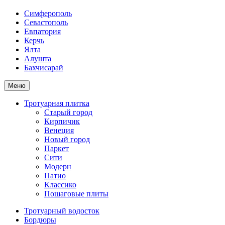
Симферополь
Севастополь
Евпатория
Керчь
Ялта
Алушта
Бахчисарай
Меню
Тротуарная плитка
Старый город
Кирпичик
Венеция
Новый город
Паркет
Сити
Модерн
Патио
Классико
Пошаговые плиты
Тротуарный водосток
Бордюры