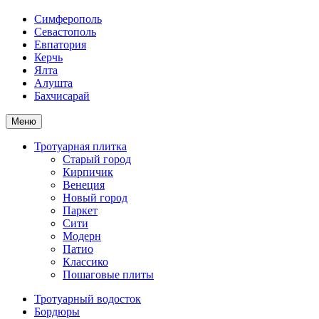
Симферополь
Севастополь
Евпатория
Керчь
Ялта
Алушта
Бахчисарай
Меню
Тротуарная плитка
Старый город
Кирпичик
Венеция
Новый город
Паркет
Сити
Модерн
Патио
Классико
Пошаговые плиты
Тротуарный водосток
Бордюры