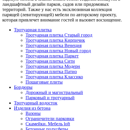
ландшафтный дизайн парков, садов или придомовых
территорий. Также у нас есть эксклюзивная коллекция
парящей (левитирующей) мебели по авторскому проекту,
которая привлечет внимание гостей и вызовет восхищение.
Тротуарная плитка
Тротуарная плитка Старый город
Тротуарная плитка Кирпичик
Тротуарная плитка Венеция
Тротуарная плитка Новый город
Тротуарная плитка Паркет
Тротуарная плитка Сити
Тротуарная плитка Модерн
Тротуарная плитка Патио
Тротуарная плитка Классико
Пошаговые плиты
Бордюры
Дорожный и магистральный
Парковый и тротуарный
Тротуарный водосток
Изделия из бетона
Вазоны
Ограничители парковки
Скамейки. Мебель loft
Бетонные полусферы