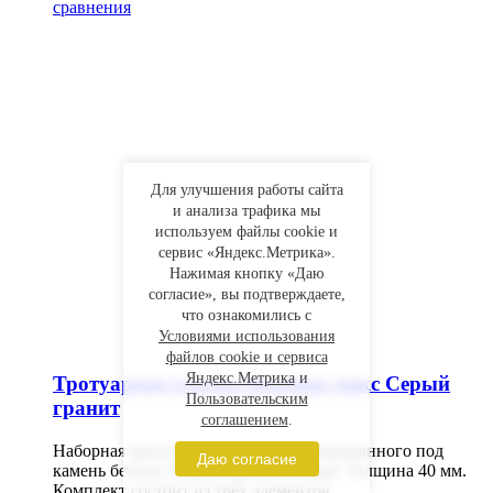
сравнения
Для улучшения работы сайта
и анализа трафика мы
используем файлы cookie и
сервис «Яндекс.Метрика».
Нажимая кнопку «Даю
согласие», вы подтверждаете,
что ознакомились с
Условиями использования
файлов cookie и сервиса
Яндекс.Метрика
и
Тротуарная плитка Венеция микс Серый
Пользовательским
гранит
соглашением
.
Наборная тротуарная плитка из тонированного под
Даю согласие
камень бетона. Форма прямоугольная. Толщина 40 мм.
Комплект состоит из трёх элементов.