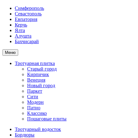
Симферополь
Севастополь
Евпатория
Керчь
Ялта
Алушта
Бахчисарай
Меню
Тротуарная плитка
Старый город
Кирпичик
Венеция
Новый город
Паркет
Сити
Модерн
Патио
Классико
Пошаговые плиты
Тротуарный водосток
Бордюры