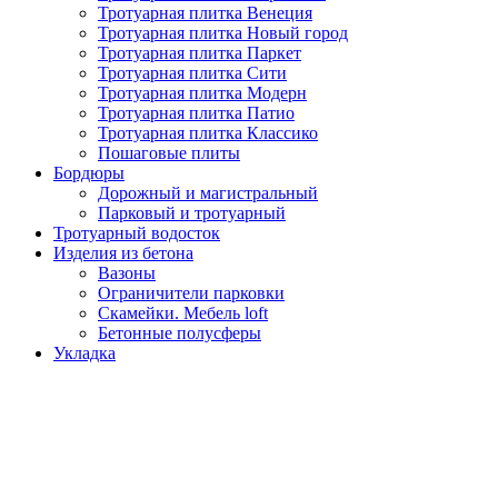
Тротуарная плитка Венеция
Тротуарная плитка Новый город
Тротуарная плитка Паркет
Тротуарная плитка Сити
Тротуарная плитка Модерн
Тротуарная плитка Патио
Тротуарная плитка Классико
Пошаговые плиты
Бордюры
Дорожный и магистральный
Парковый и тротуарный
Тротуарный водосток
Изделия из бетона
Вазоны
Ограничители парковки
Скамейки. Мебель loft
Бетонные полусферы
Укладка