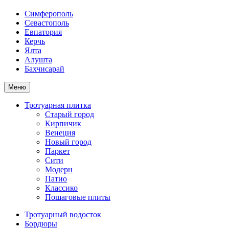
Симферополь
Севастополь
Евпатория
Керчь
Ялта
Алушта
Бахчисарай
Меню
Тротуарная плитка
Старый город
Кирпичик
Венеция
Новый город
Паркет
Сити
Модерн
Патио
Классико
Пошаговые плиты
Тротуарный водосток
Бордюры