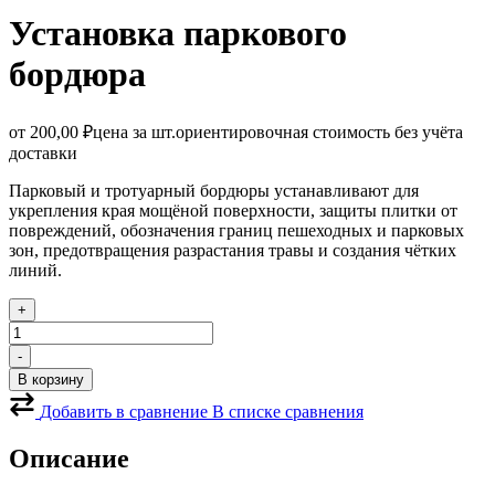
Установка паркового
бордюра
от
200,00
₽
цена за шт.
ориентировочная стоимость без учёта
доставки
Парковый и тротуарный бордюры устанавливают для
укрепления края мощёной поверхности, защиты плитки от
повреждений, обозначения границ пешеходных и парковых
зон, предотвращения разрастания травы и создания чётких
линий.
+
Количество
товара
-
Установка
В корзину
паркового
бордюра
Добавить в сравнение
В списке сравнения
Описание