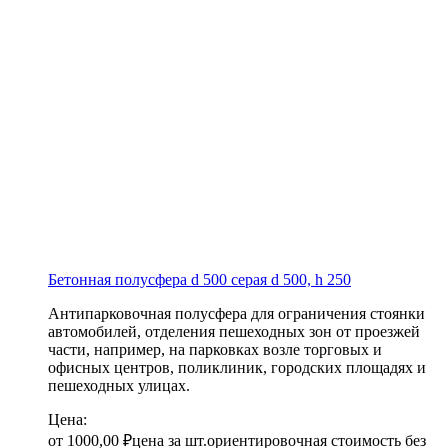
Бетонная полусфера d 500 серая
d 500, h 250
Антипарковочная полусфера для ограничения стоянки
автомобилей, отделения пешеходных зон от проезжей
части, например, на парковках возле торговых и
офисных центров, поликлиник, городских площадях и
пешеходных улицах.
Цена:
от
1000,00
₽
цена за шт.
ориентировочная стоимость без