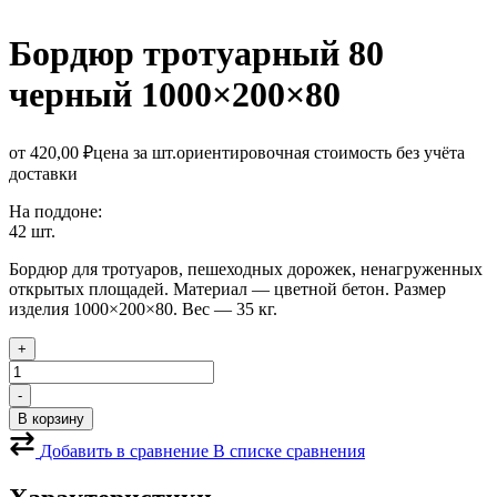
Бордюр тротуарный 80
черный
1000×200×80
от
420,00
₽
цена за шт.
ориентировочная стоимость без учёта
доставки
На поддоне:
42 шт.
Бордюр для тротуаров, пешеходных дорожек, ненагруженных
открытых площадей. Материал — цветной бетон. Размер
изделия 1000×200×80. Вес — 35 кг.
+
Количество
товара
-
Бордюр
В корзину
тротуарный
80
Добавить в сравнение
В списке сравнения
черный