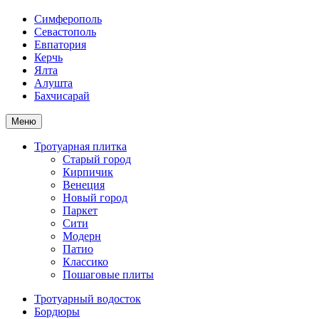
Симферополь
Севастополь
Евпатория
Керчь
Ялта
Алушта
Бахчисарай
Меню
Тротуарная плитка
Старый город
Кирпичик
Венеция
Новый город
Паркет
Сити
Модерн
Патио
Классико
Пошаговые плиты
Тротуарный водосток
Бордюры