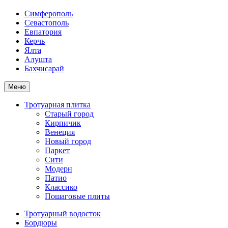
Симферополь
Севастополь
Евпатория
Керчь
Ялта
Алушта
Бахчисарай
Меню
Тротуарная плитка
Старый город
Кирпичик
Венеция
Новый город
Паркет
Сити
Модерн
Патио
Классико
Пошаговые плиты
Тротуарный водосток
Бордюры