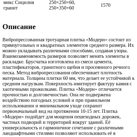
микс Сицилия
250×250×60,
1570
гранит
250×350×60
Описание
Вибропрессованная тротуарная плитка «Модерн» состоит из
прямоугольных и квадратных элементов среднего размера. Их
можно укладывать различными способами, создавая узоры.
Взаимозаменяемость размеров позволяет менять элементы в
раскладке. Брусчатка изготовлена из смеси цемента,
пластификаторов, гранитного щебня и просеянного речного
песка. Метод вибропрессования обеспечивает плотность
материала. Толщина плитки 60 мм, что делает ее устойчивой к
средним нагрузкам. Поверхность имитирует фактуру камня с
хаотичными прожилками. Плитка «Модерн» отличается
прочностью и долговечностью. Она не подвержена
воздействию погодных условий и при правильном
использовании и минимальном уходе сохранит
первоначальный вид на протяжении 10-15 лет. Плитка
«Модерн» подойдет для мощения пешеходных дорожек,
частных подворий и территорий вокруг зданий. Её
универсальность и гармоничное сочетание с различными
ландшафтными стилями позволяют использовать её в