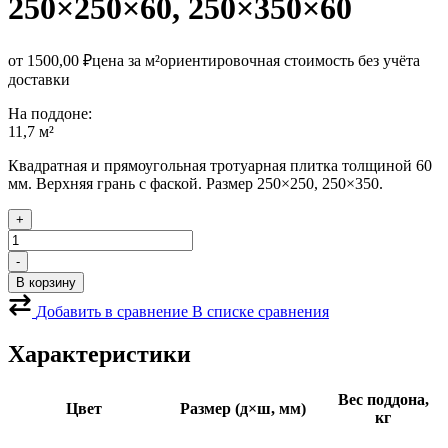
250×250×60, 250×350×60
от
1500,00
₽
цена за м²
ориентировочная стоимость без учёта
доставки
На поддоне:
11,7 м²
Квадратная и прямоугольная тротуарная плитка толщиной 60
мм. Верхняя грань с фаской. Размер 250×250, 250×350.
+
Количество
товара
-
Тротуарная
В корзину
плитка
Модерн
Добавить в сравнение
В списке сравнения
микс
Сицилия
Характеристики
гранит
Вес поддона,
Цвет
Размер (д×ш, мм)
кг