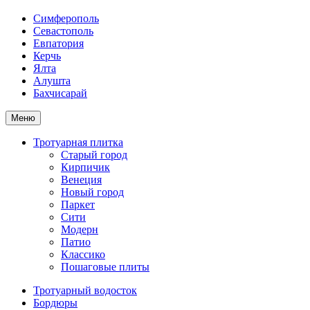
Симферополь
Севастополь
Евпатория
Керчь
Ялта
Алушта
Бахчисарай
Меню
Тротуарная плитка
Старый город
Кирпичик
Венеция
Новый город
Паркет
Сити
Модерн
Патио
Классико
Пошаговые плиты
Тротуарный водосток
Бордюры